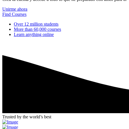
Unirme ahora
Find Courses
Over 12 million students
More than 60,000 courses
Learn anything online
Trusted by the world’s best