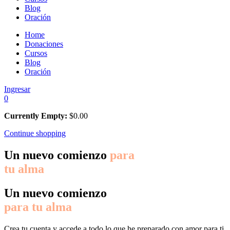
Blog
Oración
Home
Donaciones
Cursos
Blog
Oración
Ingresar
0
Currently Empty:
$
0.00
Continue shopping
Un nuevo comienzo
para
tu alma
Un nuevo comienzo
para tu alma
Crea tu cuenta y accede a todo lo que he preparado con amor para ti.