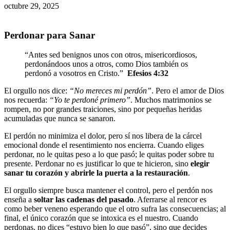
octubre 29, 2025
Perdonar para Sanar
“Antes sed benignos unos con otros, misericordiosos,
perdonándoos unos a otros, como Dios también os
perdonó a vosotros en Cristo.”
Efesios 4:32
El orgullo nos dice:
“No mereces mi perdón”
. Pero el amor de Dios
nos recuerda:
“Yo te perdoné primero”
. Muchos matrimonios se
rompen, no por grandes traiciones, sino por pequeñas heridas
acumuladas que nunca se sanaron.
El perdón no minimiza el dolor, pero sí nos libera de la cárcel
emocional donde el resentimiento nos encierra. Cuando eliges
perdonar, no le quitas peso a lo que pasó; le quitas poder sobre tu
presente. Perdonar no es justificar lo que te hicieron, sino
elegir
sanar tu corazón y abrirle la puerta a la restauración
.
El orgullo siempre busca mantener el control, pero el perdón nos
enseña a
soltar las cadenas del pasado
. Aferrarse al rencor es
como beber veneno esperando que el otro sufra las consecuencias; al
final, el único corazón que se intoxica es el nuestro. Cuando
perdonas, no dices “estuvo bien lo que pasó”, sino que decides