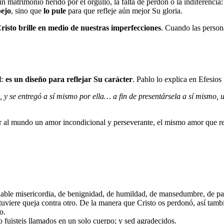
n matrimonio herido por el orgullo, la falta de perdón o la indiferencia
pejo
, sino que
lo pule
para que refleje aún mejor Su gloria.
risto brille en medio de nuestras imperfecciones
. Cuando las person
l:
es un diseño para reflejar Su carácter
. Pablo lo explica en Efesios
 y se entregó a sí mismo por ella… a fin de presentársela a sí mismo, 
r al mundo un amor incondicional y perseverante, el mismo amor que r
ñable misericordia, de benignidad, de humildad, de mansedumbre, de pa
uviere queja contra otro. De la manera que Cristo os perdonó, así tamb
o.
 fuisteis llamados en un solo cuerpo; y sed agradecidos.