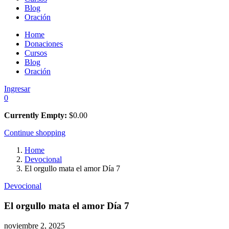
Blog
Oración
Home
Donaciones
Cursos
Blog
Oración
Ingresar
0
Currently Empty:
$
0.00
Continue shopping
Home
Devocional
El orgullo mata el amor Día 7
Devocional
El orgullo mata el amor Día 7
noviembre 2, 2025