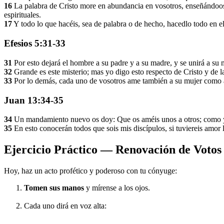
16
La palabra de Cristo more en abundancia en vosotros, enseñándoos 
espirituales.
17
Y todo lo que hacéis, sea de palabra o de hecho, hacedlo todo en e
Efesios 5:31-33
31
Por esto dejará el hombre a su padre y a su madre, y se unirá a su m
32
Grande es este misterio; mas yo digo esto respecto de Cristo y de la
33
Por lo demás, cada uno de vosotros ame también a su mujer como a 
Juan 13:34-35
34
Un mandamiento nuevo os doy: Que os améis unos a otros; como y
35
En esto conocerán todos que sois mis discípulos, si tuviereis amor l
Ejercicio Práctico — Renovación de Votos
Hoy, haz un acto profético y poderoso con tu cónyuge:
Tomen sus manos
y mírense a los ojos.
Cada uno dirá en voz alta: