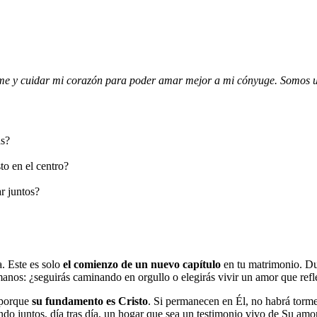
e y cuidar mi corazón para poder amar mejor a mi cónyuge. Somos uno
as?
o en el centro?
r juntos?
a. Este es solo
el comienzo de un nuevo capítulo
en tu matrimonio. Dur
manos: ¿seguirás caminando en orgullo o elegirás vivir un amor que refle
 porque
su fundamento es Cristo
. Si permanecen en Él, no habrá torme
o juntos, día tras día, un hogar que sea un testimonio vivo de Su amor