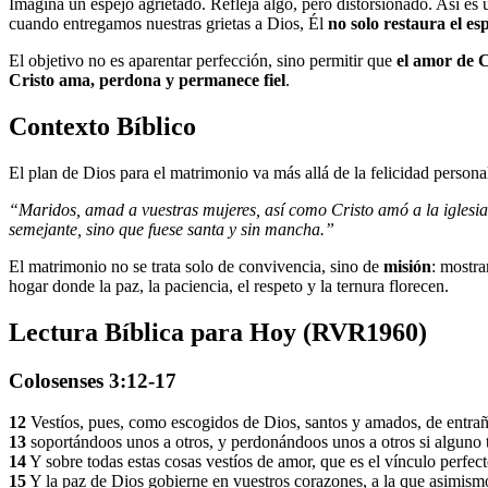
Imagina un espejo agrietado. Refleja algo, pero distorsionado. Así es u
cuando entregamos nuestras grietas a Dios, Él
no solo restaura el es
El objetivo no es aparentar perfección, sino permitir que
el amor de C
Cristo ama, perdona y permanece fiel
.
Contexto Bíblico
El plan de Dios para el matrimonio va más allá de la felicidad persona
“Maridos, amad a vuestras mujeres, así como Cristo amó a la iglesia,
semejante, sino que fuese santa y sin mancha.”
El matrimonio no se trata solo de convivencia, sino de
misión
: mostra
hogar donde la paz, la paciencia, el respeto y la ternura florecen.
Lectura Bíblica para Hoy (RVR1960)
Colosenses 3:12-17
12
Vestíos, pues, como escogidos de Dios, santos y amados, de entra
13
soportándoos unos a otros, y perdonándoos unos a otros si alguno t
14
Y sobre todas estas cosas vestíos de amor, que es el vínculo perfect
15
Y la paz de Dios gobierne en vuestros corazones, a la que asimismo