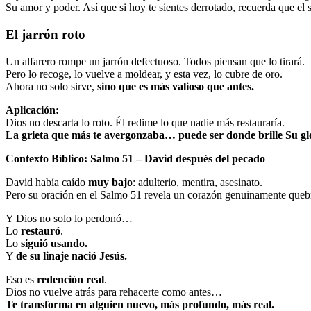
Su amor y poder. Así que si hoy te sientes derrotado, recuerda que el si
El jarrón roto
Un alfarero rompe un jarrón defectuoso. Todos piensan que lo tirará.
Pero lo recoge, lo vuelve a moldear, y esta vez, lo cubre de oro.
Ahora no solo sirve,
sino que es más valioso que antes.
Aplicación:
Dios no descarta lo roto. Él redime lo que nadie más restauraría.
La grieta que más te avergonzaba… puede ser donde brille Su gl
Contexto Bíblico: Salmo 51 – David después del pecado
David había caído
muy bajo
: adulterio, mentira, asesinato.
Pero su oración en el Salmo 51 revela un corazón genuinamente queb
Y Dios no solo lo perdonó…
Lo
restauró
.
Lo
siguió usando.
Y
de su linaje nació Jesús.
Eso es
redención real
.
Dios no vuelve atrás para rehacerte como antes…
Te transforma en alguien nuevo, más profundo, más real.