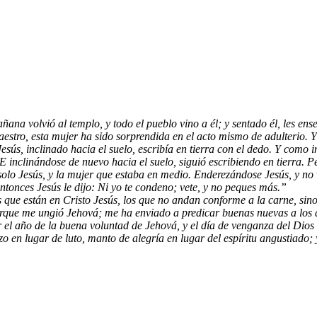
ñana volvió al templo, y todo el pueblo vino a él; y sentado él, les ens
aestro, esta mujer ha sido sorprendida en el acto mismo de adulterio. 
ús, inclinado hacia el suelo, escribía en tierra con el dedo. Y como in
 E inclinándose de nuevo hacia el suelo, siguió escribiendo en tierra. P
olo Jesús, y la mujer que estaba en medio. Enderezándose Jesús, y no vi
onces Jesús le dijo: Ni yo te condeno; vete, y no peques más.”
que están en Cristo Jesús, los que no andan conforme a la carne, sino
orque me ungió Jehová; me ha enviado a predicar buenas nuevas a los a
ar el año de la buena voluntad de Jehová, y el día de venganza del Dios
ozo en lugar de luto, manto de alegría en lugar del espíritu angustiado;