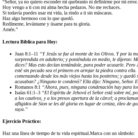
“Señor, ya no quiero esconder mi quebranto ni definirme por mi error.
Hoy vengo a ti con mi alma hecha pedazos. No me rechaces.
Si todavía puedes usar mi vida, la rindo a ti sin máscaras.
Haz algo hermoso con lo que quedó.
Redímeme, levántame y úsame para tu gloria.
Amén.”
Lectura Bíblica para Hoy:
Juan 8:1–11
“Y Jesús se fue al monte de los Olivos. Y por la ma
sorprendida en adulterio; y poniéndola en medio, le dijeron: M
dices? Mas esto decían tentándole, para poder acusarle. Pero Jes
esté sin pecado sea el primero en arrojar la piedra contra ella.
comenzando desde los más viejos hasta los postreros; y quedó s
acusaban? ¿Ninguno te condenó? Ella dijo: Ninguno, Señor. Ent
Romanos 8:1
“Ahora, pues, ninguna condenación hay para los 
Isaías 61:1–3
“El Espíritu de Jehová el Señor está sobre mí, p
a los cautivos, y a los presos apertura de la cárcel; a proclam
afligidos de Sion se les dé gloria en lugar de ceniza, óleo de g
suya.”
Ejercicio Práctico:
Haz una línea de tiempo de tu vida espiritual.Marca con un símbolo: