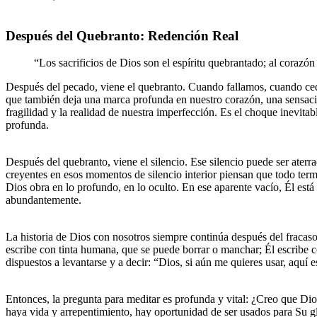
Después del Quebranto: Redención Real
“Los sacrificios de Dios son el espíritu quebrantado; al corazón
Después del pecado, viene el quebranto. Cuando fallamos, cuando cedem
que también deja una marca profunda en nuestro corazón, una sensac
fragilidad y la realidad de nuestra imperfección. Es el choque inevit
profunda.
Después del quebranto, viene el silencio. Ese silencio puede ser ater
creyentes en esos momentos de silencio interior piensan que todo term
Dios obra en lo profundo, en lo oculto. En ese aparente vacío, Él est
abundantemente.
La historia de Dios con nosotros siempre continúa después del fracaso.
escribe con tinta humana, que se puede borrar o manchar; Él escribe 
dispuestos a levantarse y a decir: “Dios, si aún me quieres usar, aquí
Entonces, la pregunta para meditar es profunda y vital: ¿Creo que Dio
haya vida y arrepentimiento, hay oportunidad de ser usados para Su glor