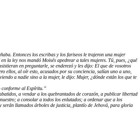
eñaba. Entonces los escribas y los fariseos le trajeron una mujer
Y en la ley nos mandó Moisés apedrear a tales mujeres. Tú, pues, ¿qué
sistieran en preguntarle, se enderezó y les dijo: El que de vosotros
ero ellos, al oír esto, acusados por su conciencia, salían uno a uno,
endo a nadie sino a la mujer, le dijo: Mujer, ¿dónde están los que te
 conforme al Espíritu.”
batidos, a vendar a los quebrantados de corazón, a publicar libertad
 nuestro; a consolar a todos los enlutados; a ordenar que a los
 y serán llamados árboles de justicia, plantío de Jehová, para gloria