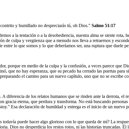
 contrito y humillado no despreciarás tú, oh Dios.”
Salmo 51:17
os a la tentación o a la desobediencia, nuestra alma se siente rota, h
ión de culpa y vergüenza que a menudo nos lleva a retraernos y escon
able entre lo que somos y lo que deberíamos ser, una ruptura que duele p
rador, porque en medio de la culpa y la confusión, a veces parece que D
inó, que no hay esperanza, que su pecado ha cerrado las puertas para sie
á preparando el camino para un nuevo capítulo, uno que no se escribe con
 A diferencia de los relatos humanos que se rinden ante la derrota, el r
con gracia eterna, que perdura y transforma. No está buscando personas
 estoy.” Esa declaración de humildad y entrega es el inicio de un nuevo 
s todavía puede hacer algo glorioso con lo que queda de mí? La respuest
ia. Dios no desperdicia los restos rotos, ni las historias truncadas. Él 