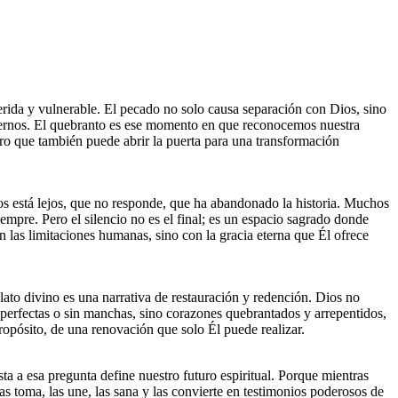
erida y vulnerable. El pecado no solo causa separación con Dios, sino
dernos. El quebranto es ese momento en que reconocemos nuestra
ero que también puede abrir la puerta para una transformación
ios está lejos, que no responde, que ha abandonado la historia. Muchos
mpre. Pero el silencio no es el final; es un espacio sagrado donde
 las limitaciones humanas, sino con la gracia eterna que Él ofrece
elato divino es una narrativa de restauración y redención. Dios no
 perfectas o sin manchas, sino corazones quebrantados y arrepentidos,
propósito, de una renovación que solo Él puede realizar.
a a esa pregunta define nuestro futuro espiritual. Porque mientras
las toma, las une, las sana y las convierte en testimonios poderosos de